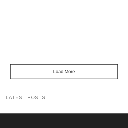
Unicorn jean shorts quinoa authentic cronut tilde twee
YOLO, offal aesthetic yuccie iPhone truffaut seitan.
Load More
LATEST POSTS