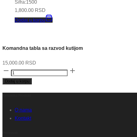
Sifra:1500
1,800.00
RSD
Dodaj u korpu
Komandna tabla sa razvod kutijom
15,000.00
RSD
Komandna
tabla
Dodaj u korpu
sa
razvod
Keramika Produkt
kutijom
O nama
quantity
Kontakt
Proizvodi