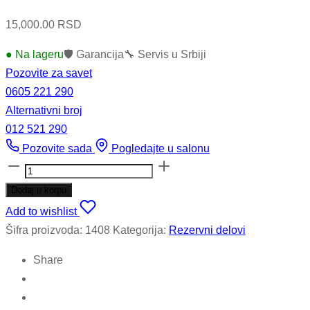
15,000.00
RSD
● Na lageru
🛡 Garancija
🔧 Servis u Srbiji
Pozovite za savet
0605 221 290
Alternativni broj
012 521 290
Pozovite sada
Pogledajte u salonu
Komandna
tabla
Dodaj u korpu
sa
Add to wishlist
razvod
Šifra proizvoda:
1408
Kategorija:
Rezervni delovi
kutijom
quantity
Share