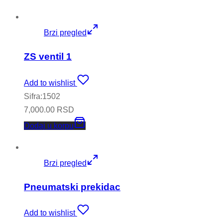
Brzi pregled
ZS ventil 1
Add to wishlist
Sifra:1502
7,000.00
RSD
Dodaj u korpu
Brzi pregled
Pneumatski prekidac
Add to wishlist