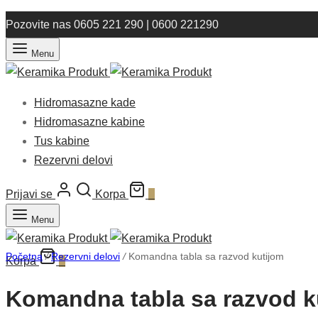
Pozovite nas 0605 221 290 | 0600 221290
Menu
Hidromasazne kade
Hidromasazne kabine
Tus kabine
Rezervni delovi
Prijavi se
Korpa
0
Menu
Početna
/
Rezervni delovi
/
Komandna tabla sa razvod kutijom
Korpa
0
Komandna tabla sa razvod k