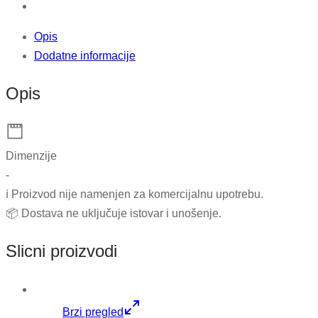
Opis
Dodatne informacije
Opis
Dimenzije
-
ℹ️ Proizvod nije namenjen za komercijalnu upotrebu.
📦 Dostava ne uključuje istovar i unošenje.
Slicni proizvodi
Brzi pregled