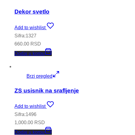
Dekor svetlo
Add to wishlist
Sifra:1327
660.00
RSD
Dodaj u korpu
Brzi pregled
ZS usisnik na srafljenje
Add to wishlist
Sifra:1496
1,000.00
RSD
Dodaj u korpu