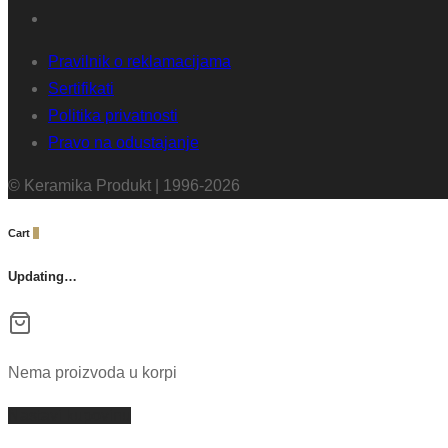
Pravilnik o reklamacijama
Sertifikati
Politika privatnosti
Pravo na odustajanje
© Keramika Produkt | 1996-2026
Cart
0
Updating…
Nema proizvoda u korpi
Nastavi kupovinu