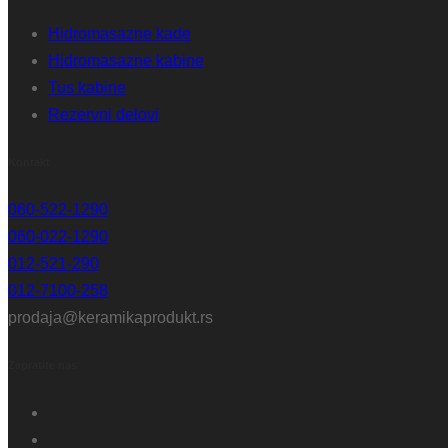
Hidromasazne kade
Hidromasazne kabine
Tus kabine
Rezervni delovi
Kontakt
060-522-1290
060-022-1290
012-521-290
012-7100-258
prodaja@keramikaprodukt.rs
Zapratite nas