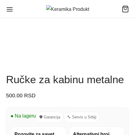
Ručke za kabinu metalne
500.00
RSD
● Na lageru
🛡 Garancija
🔧 Servis u Srbiji
Pozovite za savet
Alternativni broj