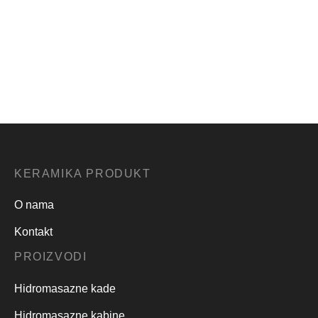
ZS centralni tus
Vazdusna mlaznica
ZS
Sifra:1497
Sifra:1476
2,000.00
RSD
KERAMIKA PRODUKT
O nama
Kontakt
PROIZVODI
Hidromasazne kade
Hidromasazne kabine