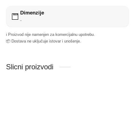
Dimenzije
-
ℹ️ Proizvod nije namenjen za komercijalnu upotrebu.
📦 Dostava ne uključuje istovar i unošenje.
Slicni proizvodi
CON mesas za kadu
Priklj za reb crevo
Sifra:1413
Sifra:1455
500.00
RSD