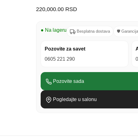
220,000.00
RSD
● Na lageru
Besplatna dostava
🛡 Garancij
Pozovite za savet
A
0605 221 290
Pozovite sada
Pogledajte u salonu