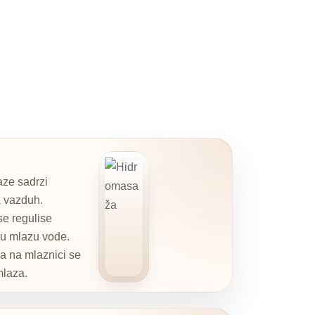
ze sadrzi
 vazduh.
e regulise
 u mlazu vode.
a na mlaznici se
mlaza.