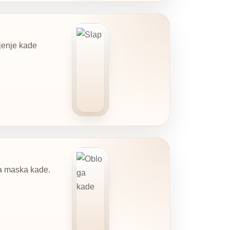
jenje kade
na maska kade.