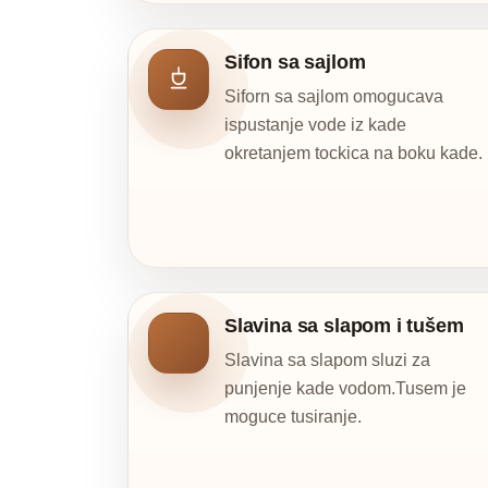
Sifon sa sajlom
Siforn sa sajlom omogucava
ispustanje vode iz kade
okretanjem tockica na boku kade.
Slavina sa slapom i tušem
Slavina sa slapom sluzi za
punjenje kade vodom.Tusem je
moguce tusiranje.