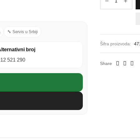
a
🔧 Servis u Srbiji
Šifra proizvoda:
47
lternativni broj
012 521 290
Share