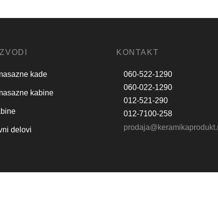
75 cm
 u korpu
Dodaj u korpu
ZVODI
KONTAKT
masazne kade
060-522-1290
060-022-1290
masazne kabine
012-521-290
abine
012-7100-258
prodaja@keramikaprodukt.
ni delovi
tika privatnosti