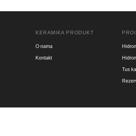
70 cm
66 cm
Dodaj u korpu
Dodaj
KERAMIKA PRODUKT
PROI
O nama
Hidro
Kontakt
Hidro
Tus k
Rezerv
Pravilnik o reklamacijama
Sertifikati
Poli
Pravo na odustajanje