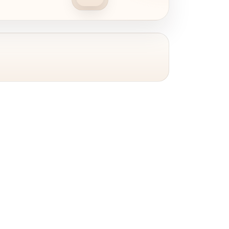
S-8742
180 × 135 ×
Sifra:215
.00
RSD
230,000.00
RSD