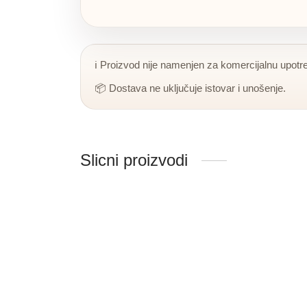
ℹ️ Proizvod nije namenjen za komercijalnu upotr
📦 Dostava ne uključuje istovar i unošenje.
Slicni proizvodi
S 8027 R
S 856
170 × 125 ×
135 × 
Sifra:905
195,000.00
RSD