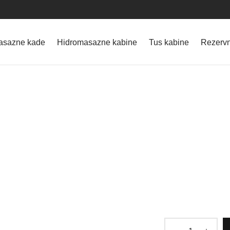
asazne kade
Hidromasazne kabine
Tus kabine
Rezervn