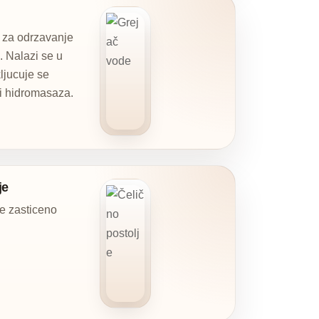
i za odrzavanje
. Nalazi se u
kljucuje se
di hidromasaza.
je
je zasticeno