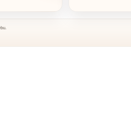
ebu.
5-1 135
S 8521
135 ×
202 × 123 ×
Sifra:201
Sifra:308
195,000.00
RSD
210,000