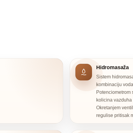
Hidromasaža
Sistem hidromasa
kombinaciju voda
Potenciometrom s
kolicina vazduha
Okretanjem ventil
regulise pritisak 