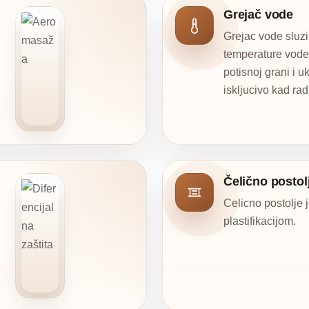
Grejač vode
Grejac vode sluz
temperature vode
potisnoj grani i u
iskljucivo kad ra
Čelično postol
Celicno postolje 
plastifikacijom.