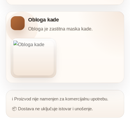
Obloga kade
Obloga je zastitna maska kade.
ℹ️ Proizvod nije namenjen za komercijalnu upotrebu.
📦 Dostava ne uključuje istovar i unošenje.