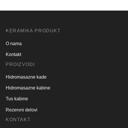
210,000.00
RSD
220,000.00
RSD
KERAMIKA PRODUKT
O nama
Kontakt
PROIZVODI
Hidromasazne kade
Hidromasazne kabine
Tus kabine
Rezervni delovi
KONTAKT