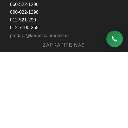
060-522-1290
060-022-1290
012-521-290
012-7100-258
prodaja@keramikaprodukt.rs
📞
ZAPRATITE NAS
Pravilnik o reklamacijama
Sertifikati
Politika privatnosti
Pravo na odustajanje