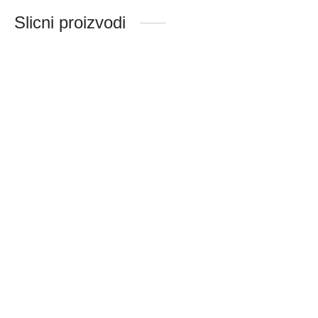
Slicni proizvodi
S 8003 L HAG
S 8666
180 × 130 × 69 cm
160 × 75 × 59 cm
Sifra:523
Sifra:563
240,000.00
RSD
180,000.00
RSD
S 8521
S-8027 HAG
202 × 123 × 75 cm
175 × 120 × 66 cm
Sifra:308
Sifra:471