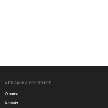
1,000.00
RSD
Vazdusna mlaznica
ZS
Sifra:1476
zs kot.tab.1216
ZS ventil 2
Sifra:1558
Sifra:1503
7,000.00
RSD
KERAMIKA PRODUKT
O nama
Kontakt