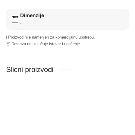
Dimenzije
-
ℹ️ Proizvod nije namenjen za komercijalnu upotrebu.
📦 Dostava ne uključuje istovar i unošenje.
Slicni proizvodi
ZS usisnik na
srafljenje
Sifra:1496