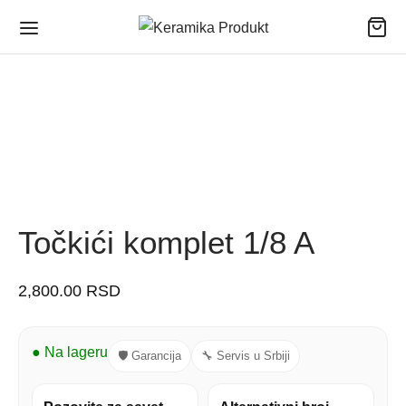
Točkići komplet 1/8 A
2,800.00
RSD
● Na lageru
🛡 Garancija
🔧 Servis u Srbiji