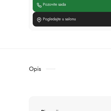
Pozovite sada
Pogledajte u salonu
Opis