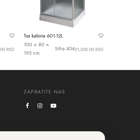
Tus kabina 601-12L
100 × 80 ×
Sifra:454
.00
RSD
21,200.00
RSD
195 cm
Dodaj u korpu
ZAPRATITE NAS