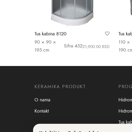
Tus kabina 8120
Tus ka
90 × 90 ×
110 × 
Sifra:452
21,900.00
RSD
195 cm
190 c
Dodaj u korpu
Dodaj 
KERAMIKA PRODUKT
PROI
O nama
Hidro
Kontakt
Hidrom
Tus ka