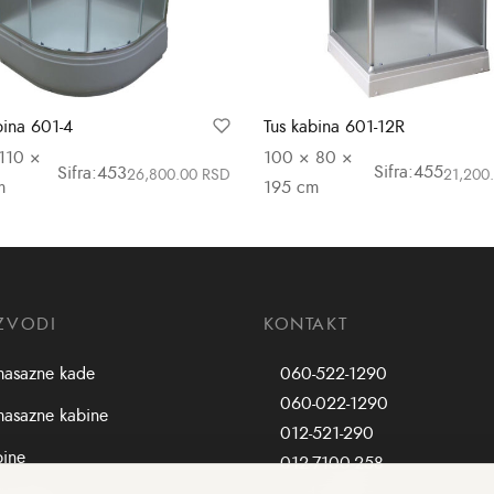
Tus kabina 601-12R
bina 601-4
100 × 80 ×
110 ×
Sifra:455
Sifra:453
21,200
26,800.00
RSD
195 cm
m
Dodaj u korpu
u korpu
ZVODI
KONTAKT
masazne kade
060-522-1290
060-022-1290
asazne kabine
012-521-290
bine
012-7100-258