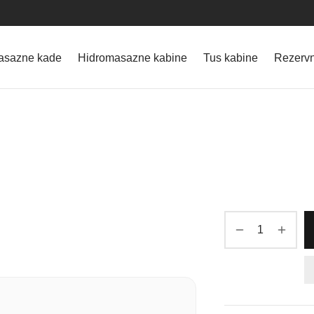
asazne kade
Hidromasazne kabine
Tus kabine
Rezervn