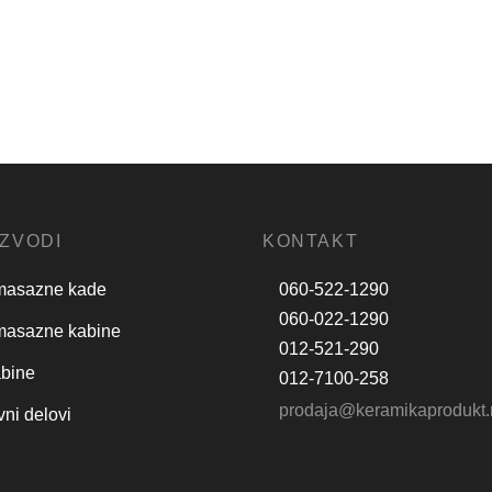
abina 8120
Tus kabina 601-12R
0 ×
100 × 80 ×
Sifra:452
Sifra:455
21,900.00
RSD
21,200
m
195 cm
 u korpu
Dodaj u korpu
ZVODI
KONTAKT
masazne kade
060-522-1290
060-022-1290
masazne kabine
012-521-290
abine
012-7100-258
prodaja@keramikaprodukt.
ni delovi