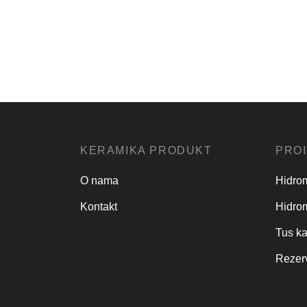
Tus kabina 601-4
Tus k
110 × 110 ×
90 × 9
Sifra:453
26,800.00
RSD
190 cm
195 c
Dodaj u korpu
Dodaj
KERAMIKA PRODUKT
PROI
O nama
Hidro
Kontakt
Hidro
Tus k
Rezerv