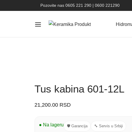
Pozovite nas 0605 221 290 | 0600 221290
Hidrom
Tus kabina 601-12L
21,200.00
RSD
● Na lageru
🛡 Garancija
🔧 Servis u Srbiji