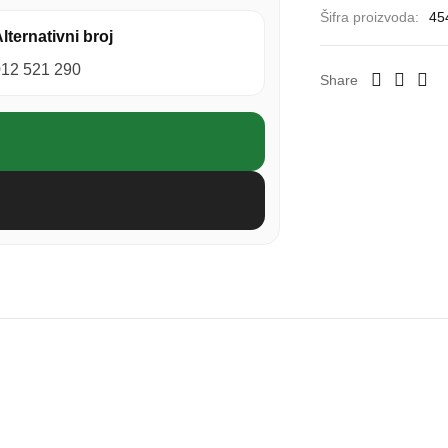
Šifra proizvoda:
45
lternativni broj
012 521 290
Share